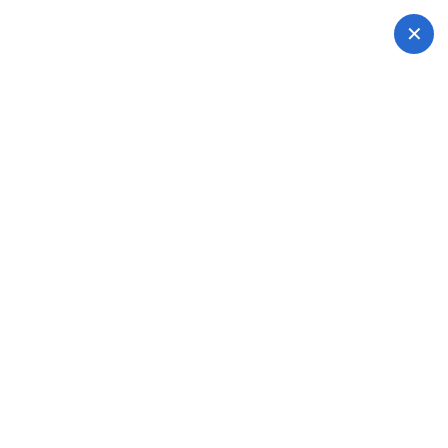
登录平台
✕
标签云列表
按标签聚合浏览相关文章
多维度解析某影片票房进展：观众反响与市场动态分析